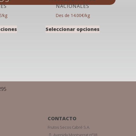
LES
NACIONALES
€/kg
Des de 14.00€/kg
pciones
Seleccionar opciones
295
CONTACTO
Frutos Secos Cabré S.A.
Avenida Montserrat nº38