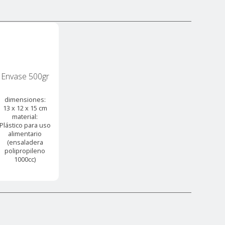
Envase 500gr
dimensiones:
13 x 12 x 15 cm
material:
Plástico para uso
alimentario
(ensaladera
polipropileno
1000cc)