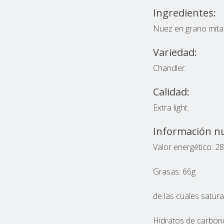
Ingredientes:
Nuez en grano mita
Variedad:
Chandler.
piel
Calidad:
n piel
Extra light.
 piel
cruda
Información nut
Valor energético: 28
on piel
Grasas: 66g
iel
do
 piel
de las cuales satura
s crudas
a
Hidratos de carbono