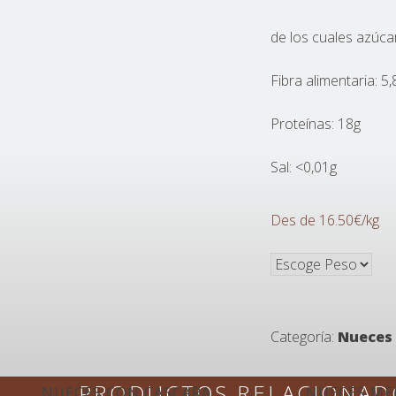
ca
de los cuales azúca
a
Fibra alimentaria: 5,
cara
ra
Proteínas: 18g
ara
Sal: <0,01g
Des de 16.50€/kg
Categoría:
Nueces
PRODUCTOS RELACIONAD
NUECES CON CASCARA
NUECES ME