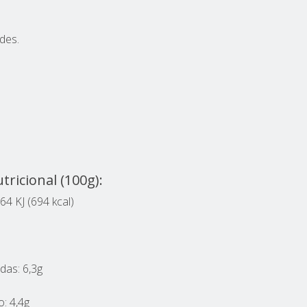
des.
ricional (100g):
64 KJ (694 kcal)
das: 6,3g
: 4,4g