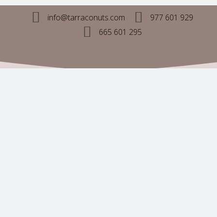
info@tarraconuts.com
977 601 929
665 601 295
MI CUENTA
MI CUENTA
MIS PEDIDOS
MIS DIRECCIONES
CARRITO DE LA COMPRA
SERVICIO AL CLIENTE
SERVICIO AL CLIENTE
CONTACTE CON NOSOTROS
BLOG