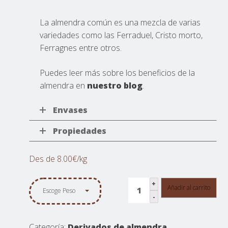
La almendra común es una mezcla de varias
variedades como las Ferraduel, Cristo morto,
Ferragnes entre otros.
Puedes leer más sobre los beneficios de la
almendra en
nuestro blog
.
Envases
Propiedades
Des de 8.00€/kg
Harina
Añadir al carrito
Escoge Peso
de
almendra
cantidad
Categoría:
Derivados de almendra